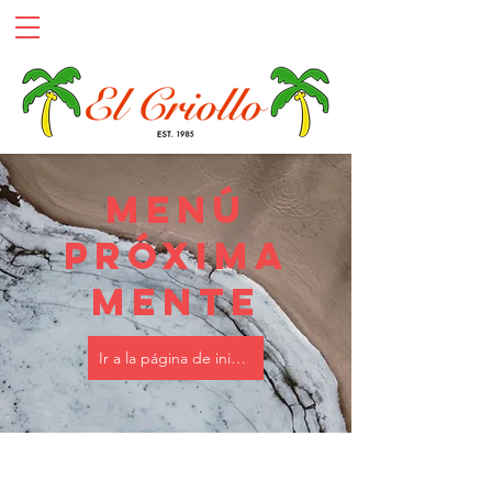
MENÚ
PRÓXIMA
MENTE
Ir a la página de inicio
© 2021 por Parker Bazán. Orgullosamente creado
con
Wix.com